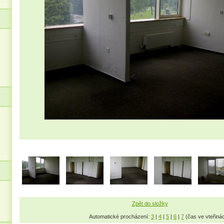
Zpět do složky
Automatické procházení:
3
|
4
|
5
|
6
|
7
(čas ve vteřiná