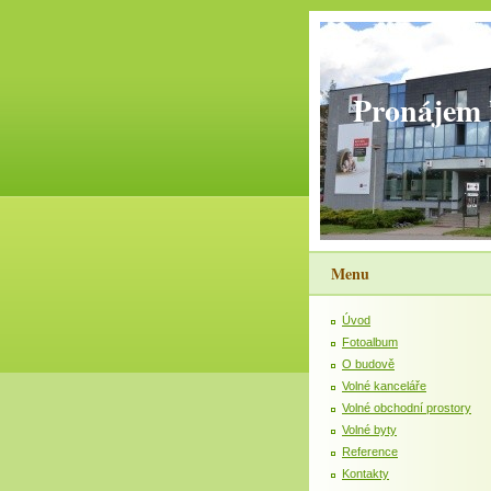
Pronájem 
Menu
Úvod
Fotoalbum
O budově
Volné kanceláře
Volné obchodní prostory
Volné byty
Reference
Kontakty