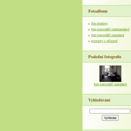
Fotoalbum
foto budovy
foto kanceláří nadstandard
foto kanceláří standard
prostory v přízemí
Poslední fotografie
foto kanceláří standard
Vyhledávání