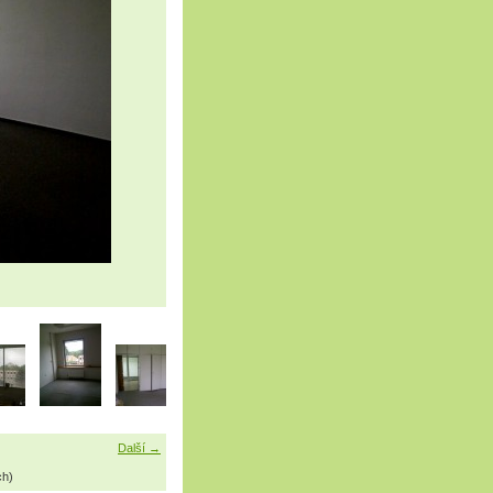
Další →
ch)