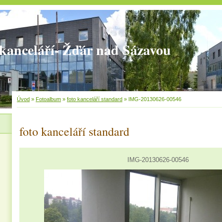
kanceláří- Žďár nad Sázavou
Úvod
»
Fotoalbum
»
foto kanceláří standard
»
IMG-20130626-00546
foto kanceláří standard
IMG-20130626-00546