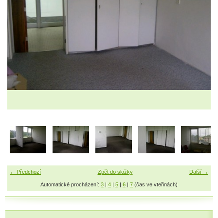
← Předchozí
Zpět do složky
Další →
Automatické procházení:
3
|
4
|
5
|
6
|
7
(čas ve vteřinách)