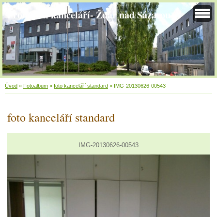
Pronájem kanceláří- Žďár nad Sázavou
Úvod
»
Fotoalbum
»
foto kanceláří standard
»
IMG-20130626-00543
foto kanceláří standard
IMG-20130626-00543