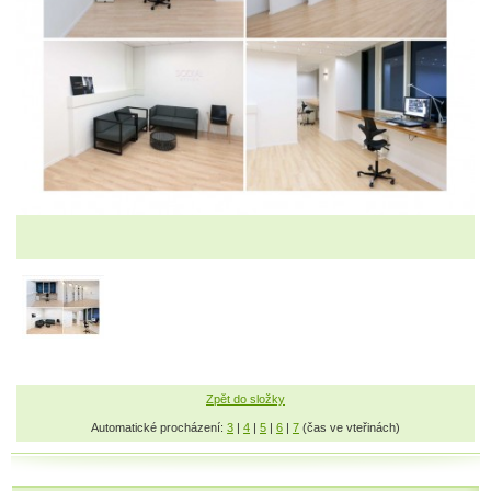
Zpět do složky
Automatické procházení:
3
|
4
|
5
|
6
|
7
(čas ve vteřinách)