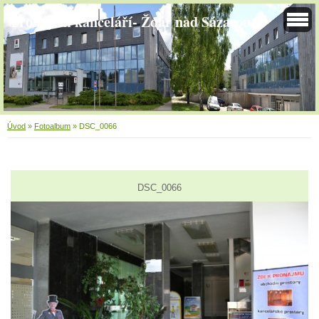
Pronájem kanceláří- Žďár nad Sázavou
Úvod
»
Fotoalbum
»
DSC_0066
DSC_0066