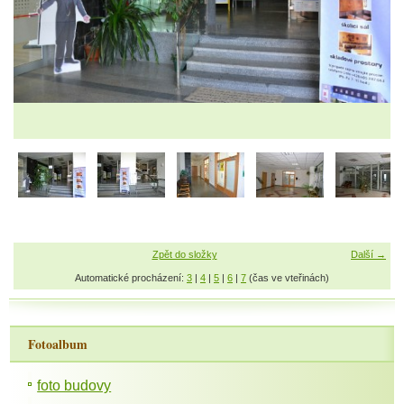
Zpět do složky
Další →
Automatické procházení:
3
|
4
|
5
|
6
|
7
(čas ve vteřinách)
Fotoalbum
foto budovy