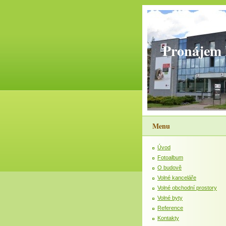
Pronájem 
Menu
Úvod
Fotoalbum
O budově
Volné kanceláře
Volné obchodní prostory
Volné byty
Reference
Kontakty