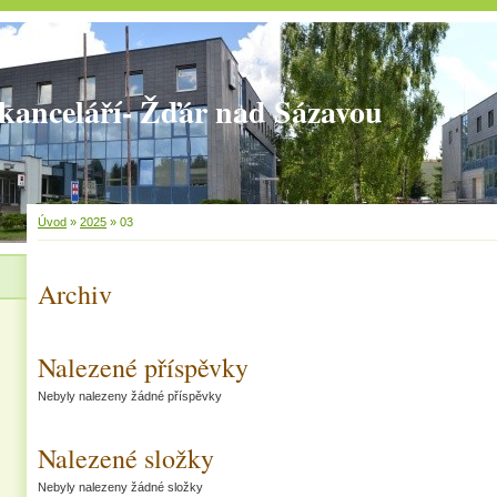
kanceláří- Žďár nad Sázavou
Úvod
»
2025
»
03
Archiv
Nalezené příspěvky
Nebyly nalezeny žádné příspěvky
Nalezené složky
Nebyly nalezeny žádné složky