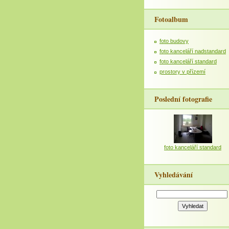
Fotoalbum
foto budovy
foto kanceláří nadstandard
foto kanceláří standard
prostory v přízemí
Poslední fotografie
foto kanceláří standard
Vyhledávání